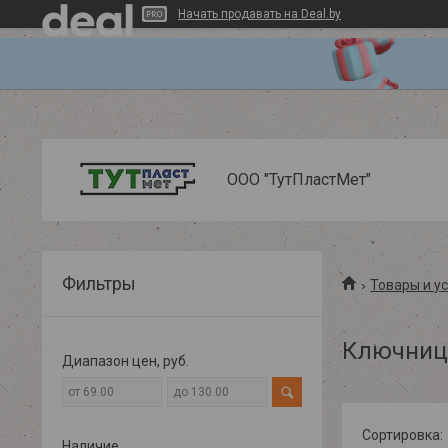
Начать продавать на Deal.by
ООО "ТутПластМет"
Фильтры
Товары и у
Ключниц
Диапазон цен, руб.
Наличие