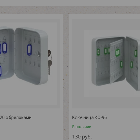
20 с брелоками
Ключница КС-96
В наличии
130
руб.