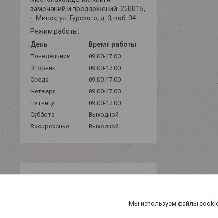
замечаний и предложений: 220015,
г. Минск, ул. Гурского, д. 3, каб. 34.
Режим работы:
День
Время работы
Понедельник
09:00-17:00
Вторник
09:00-17:00
Среда
09:00-17:00
Четверг
09:00-17:00
Пятница
09:00-17:00
Суббота
Выходной
Воскресенье
Выходной
Мы используем файлы cookie