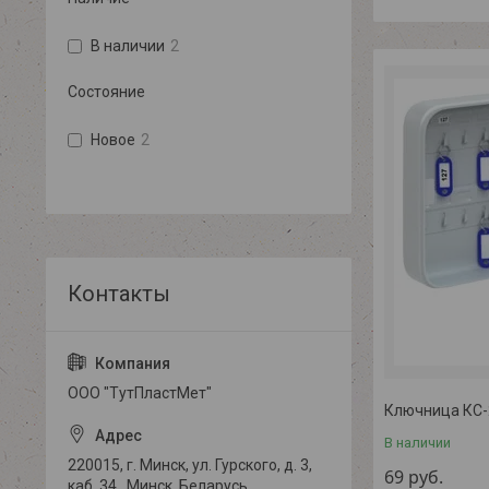
В наличии
2
Состояние
Новое
2
ООО "ТутПластМет"
Ключница КС-
В наличии
220015, г. Минск, ул. Гурского, д. 3,
69
руб.
каб. 34., Минск, Беларусь