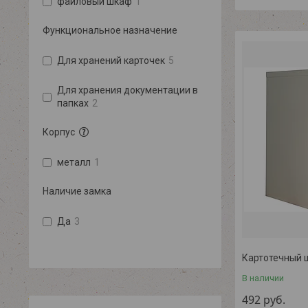
файловый шкаф
1
Функциональное назначение
Для хранений карточек
5
Для хранения документации в
папках
2
Корпус
металл
1
Наличие замка
Да
3
Картотечный 
В наличии
492
руб.