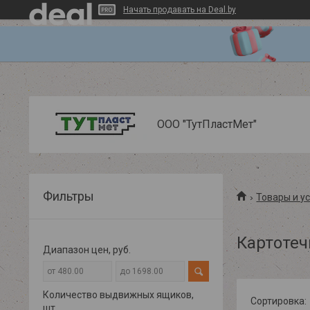
Начать продавать на Deal.by
ООО "ТутПластМет"
Фильтры
Товары и у
Картоте
Диапазон цен, руб.
Количество выдвижных ящиков,
шт.