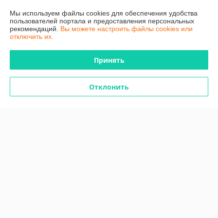
Мы используем файлы cookies для обеспечения удобства
Полная версия сайта
пользователей портала и предоставления персональных
рекомендаций.
Вы можете настроить файлы cookies или
отключить их.
Политика обработки cookies
Принять
Сайт создан на платформе Deal.by
Отклонить
Информация для покупателя
Юридическое лицо:
Общество с ограниченной ответственностью
"ТутПластМет"
220015, г. Минск, ул. Гурского, д. 3, каб. 34.
Регистрационный номер ЕГР: 192545537
УНП: 192545537
Регистрационный орган: Минский горисполком