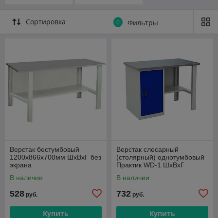
е "Tipe WD"
е "Tipe WP"
Сортировка
0
Фильтры
Верстак бестумбовый
Верстак слесарный
1200x866x700мм ШxВxГ без
(столярный) однотумбовый
экрана
Практик WD-1 ШxВxГ
1200x866х700мм
В наличии
В наличии
528
732
руб.
руб.
Купить
Купить