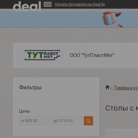
Начать продавать на Deal.by
ООО "ТутПластМет"
Фильтры
Товары и у
Столы с 
Цена