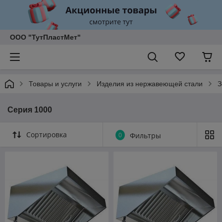
ООО "ТутПластМет"
Товары и услуги
Изделия из нержавеющей стали
З
Серия 1000
Сортировка
0
Фильтры