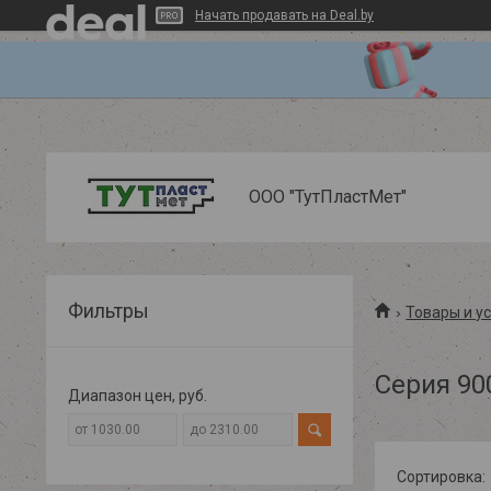
Начать продавать на Deal.by
ООО "ТутПластМет"
Фильтры
Товары и у
Серия 90
Диапазон цен, руб.