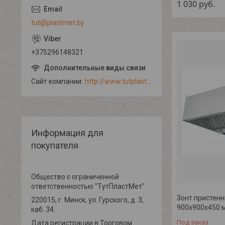
1 030
руб.
tut@plastmet.by
+375296148321
Сайт компании
http://www.tutplastmet.by
Информация для
покупателя
Общество с ограниченной
ответственностью "ТутПластМет"
Зонт пристенн
220015, г. Минск, ул. Гурского, д. 3,
900х900х450 
каб. 34.
Под заказ
Дата регистрации в Торговом