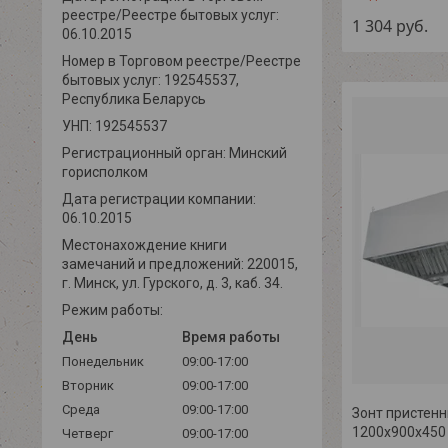
реестре/Реестре бытовых услуг:
1 304
руб.
06.10.2015
Номер в Торговом реестре/Реестре
бытовых услуг: 192545537,
Республика Беларусь
УНП: 192545537
Регистрационный орган: Минский
горисполком
Дата регистрации компании:
06.10.2015
Местонахождение книги
замечаний и предложений: 220015,
г. Минск, ул. Гурского, д. 3, каб. 34.
Режим работы:
День
Время работы
Понедельник
09:00-17:00
Вторник
09:00-17:00
Среда
09:00-17:00
Зонт пристенн
1200х900х450
Четверг
09:00-17:00