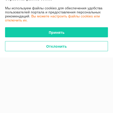
Мы используем файлы cookies для обеспечения удобства
Доставка и оплата
пользователей портала и предоставления персональных
рекомендаций.
Вы можете настроить файлы cookies или
отключить их.
График работы
Принять
Полная версия сайта
Политика обработки cookies
Отклонить
Сайт создан на платформе Deal.by
Информация для покупателя
Юридическое лицо:
Общество с ограниченной ответственностью
"ТутПластМет"
220015, г. Минск, ул. Гурского, д. 3, каб. 34.