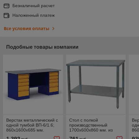
Безналичный расчет
Наложенный платеж
Все условия оплаты
Подобные товары компании
Верстак металлический c
Стол с полкой
Вер
одной тумбой ВП-6/1.6;
производственный
одн
860х1600х685 мм.
1700х600х860 мм. из
86
нержавеющей стали
1 392
761
93