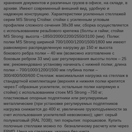
хранения документов и различных грузов в офисе, на складе, в
архиве. Имеют современный внешний вид, удобную и
надежную конструкцию. Характеристики усиленных стеллажей
серии MS Strong Стойки: стойки с усиленным угловым
профилем сложного сечения 38х38 мм; сборка осуществляется
с использованием резьбового крепежа (болты и гайки; стойки
MS Strong: высота –1850/2000/2200/2550/3100 (мм). Полки:
полки MS Strong шириной 700/1000/1200/1500/1800 мм имеют
равномерно распределенную нагрузку до 150 кг высота
бокового ребра полки – 40 мм (возможно изготовление с
боковым ребром 33 мм) шаг регулирования высоты полок – 25
мм; рекомендовано установку начинать с нижней полки; длина
полки – 700/1000/1200/1500 мм глубина полки –
300/400/500/600 Стеллаж: максимальная нагрузка на стеллаж в
стандартной комплектации (верхняя и нижняя полки крепятся
через Г-образные усилители, остальные полки напрямую к
стойке) с использованием стоек MS Strong –750 кг;
пластиковые опорные подпятники или регулируемые
металлические (при установке регулируемых подпятников
нагрузка снижается до 400 кг, увеличение грузоподъемности за
счет использования усилителей невозможно); цвет: серый
полуматовый (RAL 7038); тип покрытия: порошковое. Купить
полочные стеллажи можно по безналичному расчету или через
ЕРИП. Цена на стеллажи указана без учета