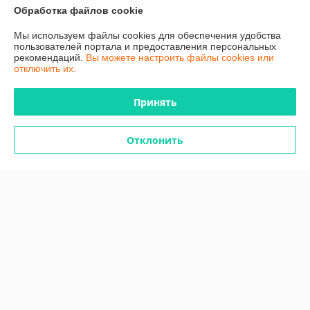
Контакты
Обработка файлов cookie
Мы используем файлы cookies для обеспечения удобства
Доставка и оплата
пользователей портала и предоставления персональных
рекомендаций.
Вы можете настроить файлы cookies или
отключить их.
График работы
Принять
Полная версия сайта
Политика обработки cookies
Отклонить
Сайт создан на платформе Deal.by
Информация для покупателя
Юридическое лицо:
Общество с ограниченной ответственностью
"ТутПластМет"
220015, г. Минск, ул. Гурского, д. 3, каб. 34.