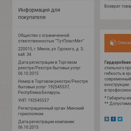
возврат тов
Информация для
покупателя
Общество с ограниченной
ответственностью "ТутПластМет"
Описа
220015, г. Минск, ул. Гурского, д. 3,
каб. 34.
Гардеробная
Дата регистрации в Торговом
стильного пр
реестре/Реестре бытовых услуг:
гибкость в х
06.10.2015
современный 
Номер в Торговом реестре/Реестре
конструкции.
бытовых услуг: 192545537,
в профессио
Республика Беларусь
* Габариты и
УНП: 192545537
** Допустимо
Регистрационный орган: Минский
горисполком
Дата регистрации компании:
06.10.2015