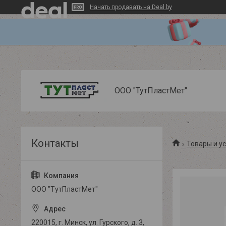
Начать продавать на Deal.by
ООО "ТутПластМет"
Товары и у
ООО "ТутПластМет"
220015, г. Минск, ул. Гурского, д. 3,