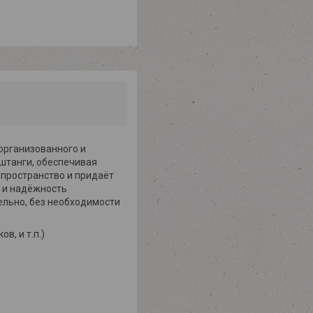
организованного и
 штанги, обеспечивая
 пространство и придаёт
 и надёжность
ельно, без необходимости
в, и т.п.)