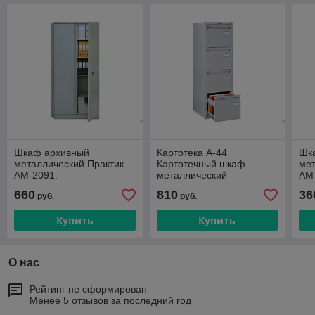
Шкаф архивный
Картотека A-44
Шк
металлический Практик
Картотечный шкаф
мет
AM-2091.
металлический
AM
660
810
36
руб.
руб.
Купить
Купить
О нас
Рейтинг не сформирован
Менее 5 отзывов за последний год