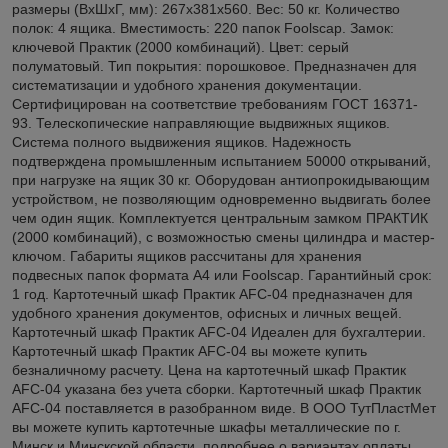
размеры (ВхШхГ, мм): 267х381х560. Вес: 50 кг. Количество
полок: 4 ящика. Вместимость: 220 папок Foolscap. Замок:
ключевой Практик (2000 комбинаций). Цвет: серый
полуматовый. Тип покрытия: порошковое. Предназначен для
систематизации и удобного хранения документации.
Сертифицирован на соответствие требованиям ГОСТ 16371-
93. Телескопические направляющие выдвижных ящиков.
Система полного выдвижения ящиков. Надежность
подтверждена промышленным испытанием 50000 открываний,
при нагрузке на ящик 30 кг. Оборудован антиопрокидывающим
устройством, не позволяющим одновременно выдвигать более
чем один ящик. Комплектуется центральным замком ПРАКТИК
(2000 комбинаций), с возможностью смены цилиндра и мастер-
ключом. Габариты ящиков рассчитаны для хранения
подвесных папок формата А4 или Foolscap. Гарантийный срок:
1 год. Картотечный шкаф Практик AFC-04 предназначен для
удобного хранения документов, офисных и личных вещей.
Картотечный шкаф Практик AFC-04 Идеален для бухгалтерии.
Картотечный шкаф Практик AFC-04 вы можете купить
безналичному расчету. Цена на картотечный шкаф Практик
AFC-04 указана без учета сборки. Картотечный шкаф Практик
AFC-04 поставляется в разобранном виде. В ООО ТутПластМет
вы можете купить картотечные шкафы металлические по г.
Минск и Минскской области, подробнее о вариантах оплаты