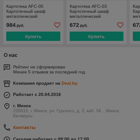
Картотека AFC-05
Картотека AFC-03
Кар
Картотечный шкаф
Картотечный шкаф
Ка
металлический
металлический
ме
984
672
67
руб.
руб.
Купить
Купить
О нас
Рейтинг не сформирован
Менее 5 отзывов за последний год
Компания продает на
Deal.by
Работает с 20.04.2016
г. Минск
220015, г. Минск, ул. Гурского, д. 3, каб. 34. , Минск,
Беларусь
Контакты
Сегодня работает с 09:00 до 17:00