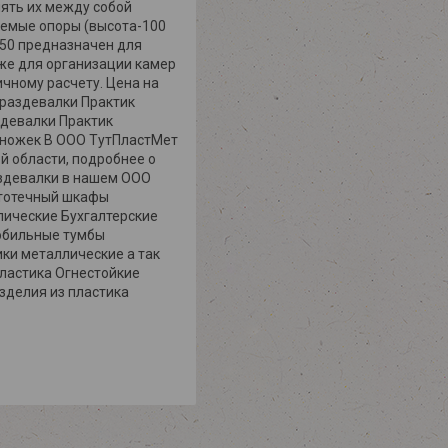
ять их между собой
уемые опоры (высота-100
-50 предназначен для
 же для организации камер
ичному расчету. Цена на
 раздевалки Практик
здевалки Практик
т ножек В ООО ТутПластМет
й области, подробнее о
аздевалки в нашем ООО
ртотечный шкафы
ические Бухгалтерские
обильные тумбы
ки металлические а так
пластика Огнестойкие
зделия из пластика