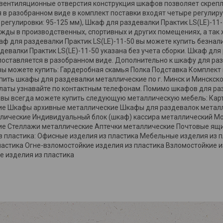
вентиляционные отверстия конструкция шкафов позволяет скрепл
 в разобранном виде в комплект поставки входят четыре регулир
 регулировки: 95-125 мм), Шкаф для раздевалки Практик LS(LE)-11
жды в производственных, спортивных и других помещениях, а так
аф для раздевалки Практик LS(LE)-11-50 вы можете купить безнал
девалки Практик LS(LE)-11-50 указана без учета сборки. Шкаф для
 поставляется в разобранном виде. Дополнительно к шкафу для ра
 вы можете купить: Гардеробная скамья Полка Подставка Комплек
пить шкафы для раздевалки металлические по г. Минск и Минскско
латы узнавайте по контактным телефонам. Помимо шкафов для р
 вы всегда можете купить следующую металлическую мебель: Ка
ие Шкафы архивные металлические Шкафы для раздевалок металл
лические Индивидуальный блок (шкаф) кассира металлический М
е Стеллажи металлические Аптечки металлические Почтовые ящи
з пластика: Офисные изделия из пластика Мебельные изделия из 
ластика Огне-взломостойкие изделия из пластика Взломостойкие и
 изделия из пластика