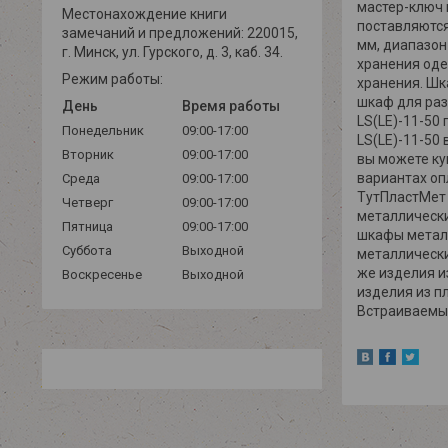
мастер-ключ 
Местонахождение книги
поставляются
замечаний и предложений: 220015,
мм, диапазон
г. Минск, ул. Гурского, д. 3, каб. 34.
хранения оде
Режим работы:
хранения. Шк
шкаф для раз
День
Время работы
LS(LE)-11-50
Понедельник
09:00-17:00
LS(LE)-11-50
Вторник
09:00-17:00
вы можете ку
вариантах оп
Среда
09:00-17:00
ТутПластМет
Четверг
09:00-17:00
металлическ
Пятница
09:00-17:00
шкафы метал
Суббота
Выходной
металлически
же изделия и
Воскресенье
Выходной
изделия из п
Встраиваемые