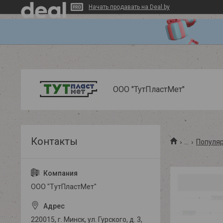
Начать продавать на Deal.by
ООО "ТутПластМет"
...
Популя
ООО "ТутПластМет"
220015, г. Минск, ул. Гурского, д. 3,