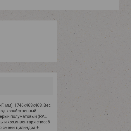
, мм): 1746х468х468. Вес:
 под хозяйственный
 серый полуматовый (RAL
ы и хоз.инвентаря способ
ю смены цилиндра +