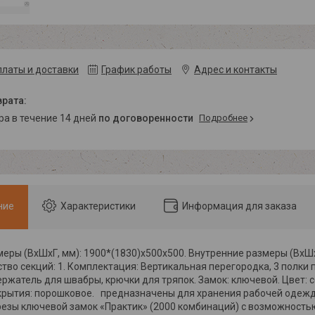
платы и доставки
График работы
Адрес и контакты
ара в течение 14 дней
по договоренности
Подробнее
ние
Характеристики
Информация для заказа
еры (ВхШхГ, мм): 1900*(1830)х500х500. Внутренние размеры (ВхШхГ
ество секций: 1. Комплектация: Вертикальная перегородка, 3 полки
ержатель для швабры, крючки для тряпок. Замок: ключевой. Цвет:
окрытия: порошковое. предназначены для хранения рабочей одежд
резы ключевой замок «Практик» (2000 комбинаций) с возможность