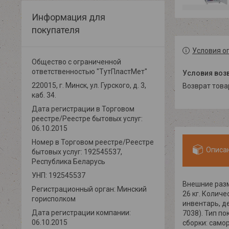
Информация для
покупателя
Условия о
Общество с ограниченной
ответственностью "ТутПластМет"
220015, г. Минск, ул. Гурского, д. 3,
возврат тов
каб. 34.
Дата регистрации в Торговом
реестре/Реестре бытовых услуг:
06.10.2015
Номер в Торговом реестре/Реестре
Описа
бытовых услуг: 192545537,
Республика Беларусь
УНП: 192545537
Внешние разм
Регистрационный орган: Минский
26 кг. Колич
горисполком
инвентарь, д
Дата регистрации компании:
7038). Тип п
06.10.2015
сборки: само