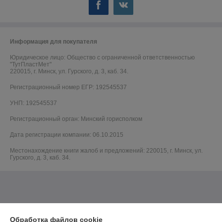
Информация для покупателя
Юридическое лицо:
Общество с ограниченной ответственностью
"ТутПластМет"
220015, г. Минск, ул. Гурского, д. 3, каб. 34.
Регистрационный номер ЕГР: 192545537
УНП: 192545537
Регистрационный орган: Минский горисполком
Дата регистрации компании: 06.10.2015
Местонахождение книги жалоб и предложений: 220015, г. Минск, ул.
Гурского, д. 3, каб. 34.
Обработка файлов cookie