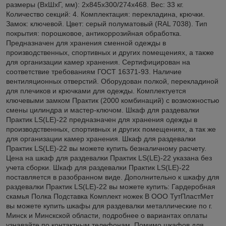
размеры (ВхШхГ, мм): 2х845х300/274х468. Вес: 33 кг.
Количество секций: 4. Комплектация: перекладина, крючки.
Замок: ключевой. Цвет: серый полуматовый (RAL 7038). Тип
покрытия: порошковое, антикоррозийная обработка.
Предназначен для хранения сменной одежды в
производственных, спортивных и других помещениях, а также
для организации камер хранения. Сертифицирован на
соответствие требованиям ГОСТ 16371-93. Наличие
вентиляционных отверстий. Оборудован полкой, перекладиной
для плечиков и крючками для одежды. Комплектуется
ключевыми замком Практик (2000 комбинаций) с возможностью
смены цилиндра и мастер-ключом. Шкаф для раздевалки
Практик LS(LE)-22 предназначен для хранения одежды в
производственных, спортивных и других помещениях, а так же
для организации камер хранения. Шкаф для раздевалки
Практик LS(LE)-22 вы можете купить безналичному расчету.
Цена на шкаф для раздевалки Практик LS(LE)-22 указана без
учета сборки. Шкаф для раздевалки Практик LS(LE)-22
поставляется в разобранном виде. Дополнительно к шкафу для
раздевалки Практик LS(LE)-22 вы можете купить: Гардеробная
скамья Полка Подставка Комплект ножек В ООО ТутПластМет
вы можете купить шкафы для раздевалки металлические по г.
Минск и Минскской области, подробнее о вариантах оплаты
узнавайте по контактным телефонам. Помимо шкафов для