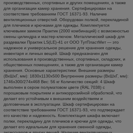
производственных, спортивных и других помещениях, а также
для организации камер хранения. Сертифицирован на
соответствие требованиям ГОСТ 16371-93. Наличие
вентиляционных отверстий. Оборудован полкой, перекладиной
для плечиков и крючками для одежды. Комплектуется
ключевыми замком Практик (2000 комбинаций) с возможностью
смены цилиндра и мастер-ключом. Металлический шкаф для
раздевалки Практик LS(LE)-41 от ООО ТутПластМет — это
надежное и универсальное решение для хранения одежды,
инвентаря и личных вещей. Шкаф предназначен для
использования в производственных, спортивных, складских, и
общественных помещениях, а также для организации камер
хранения. Основные характеристики: Внешние размеры
(ВхШхГ, мм): 1830х1130х500 Внутренние размеры (ВхШхГ, мм):
1746х300/274х468 Вес: 56 кг Количество секций: 4 Шкаф
выполнен в сером полуматовом цвете (RAL 7038) с
порошковым покрытием и антикоррозийной обработкой, что
делает его устойчивым к внешним воздействиям и
долговечным в эксплуатации. Шкаф сертифицирован на
соответствие требованиям ГОСТ 16371-93, что подтверждает
его качество и надежность. Комплектация шкафа включает
полки, перекладину для плечиков и крючки для одежды, что
делает его идеальным для хранения сменной одежды,
аксессуаров и других вещей. Наличие вентиляционных