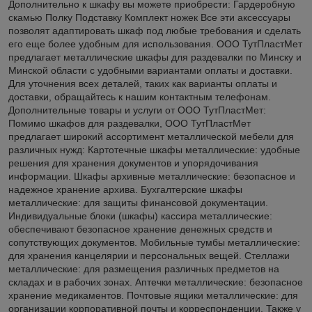
Дополнительно к шкафу вы можете приобрести: Гардеробную
скамью Полку Подставку Комплект ножек Все эти аксессуары
позволят адаптировать шкаф под любые требования и сделать
его еще более удобным для использования. ООО ТутПластМет
предлагает металлические шкафы для раздевалки по Минску и
Минской области с удобными вариантами оплаты и доставки.
Для уточнения всех деталей, таких как варианты оплаты и
доставки, обращайтесь к нашим контактным телефонам.
Дополнительные товары и услуги от ООО ТутПластМет:
Помимо шкафов для раздевалки, ООО ТутПластМет
предлагает широкий ассортимент металлической мебели для
различных нужд: Картотечные шкафы металлические: удобные
решения для хранения документов и упорядочивания
информации. Шкафы архивные металлические: безопасное и
надежное хранение архива. Бухгалтерские шкафы
металлические: для защиты финансовой документации.
Индивидуальные блоки (шкафы) кассира металлические:
обеспечивают безопасное хранение денежных средств и
сопутствующих документов. Мобильные тумбы металлические:
для хранения канцелярии и персональных вещей. Стеллажи
металлические: для размещения различных предметов на
складах и в рабочих зонах. Аптечки металлические: безопасное
хранение медикаментов. Почтовые ящики металлические: для
организации корпоративной почты и корреспонденции. Также у