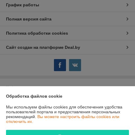
График работы
Полная версия сайта
Политика обработки cookies
Сайт создан на платформе Deal.by
Информация для покупателя
Обработка файлов cookie
Юридическое лицо:
Общество с ограниченной ответственностью
"ТутПластМет"
220015, г. Минск, ул. Гурского, д. 3, каб. 34.
Мы используем файлы cookies для обеспечения удобства
пользователей портала и предоставления персональных
Регистрационный номер ЕГР: 192545537
рекомендаций.
Вы можете настроить файлы cookies или
отключить их.
УНП: 192545537
Регистрационный орган: Минский горисполком