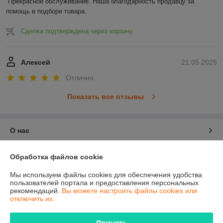
Прекрасное обслуживание. Наша благодарность продавцу за 
помощь в подборе товара.
Сделка подтверждена через корзину
Алексей
21.05.2025
Отлично
Показать все отзывы
О нас
Контакты
Обработка файлов cookie
Мы используем файлы cookies для обеспечения удобства
Доставка и оплата
пользователей портала и предоставления персональных
рекомендаций.
Вы можете настроить файлы cookies или
отключить их.
График работы
Принять