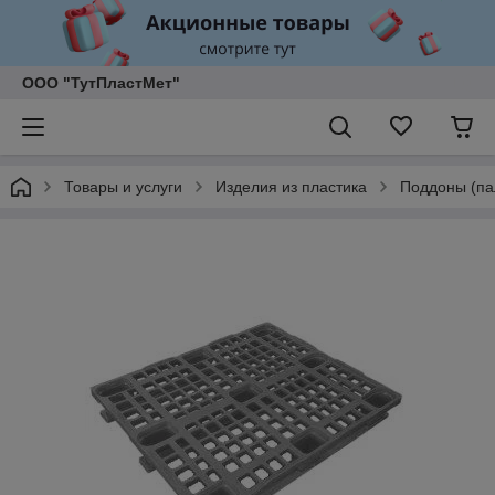
ООО "ТутПластМет"
Товары и услуги
Изделия из пластика
Поддоны (па