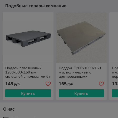
Подобные товары компании
Поддон пластиковый
Поддон 1200х1000х160
По
1200х800х150 мм
мм; полимерный с
мм;
сплошной с полозьями 6т.
армированными
пе
полозьями (усиленный)
ар
145
165
13
руб.
руб.
Купить
Купить
О нас