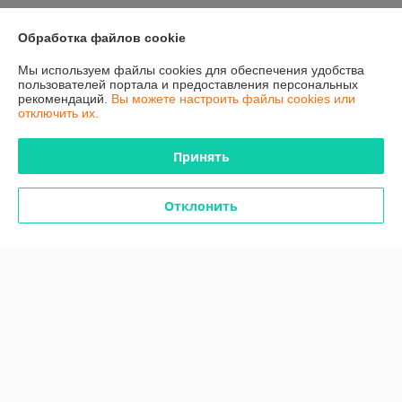
Контакты
Обработка файлов cookie
Мы используем файлы cookies для обеспечения удобства
Доставка и оплата
пользователей портала и предоставления персональных
рекомендаций.
Вы можете настроить файлы cookies или
отключить их.
График работы
Принять
Полная версия сайта
Политика обработки cookies
Отклонить
Сайт создан на платформе Deal.by
Информация для покупателя
Юридическое лицо:
Общество с ограниченной ответственностью