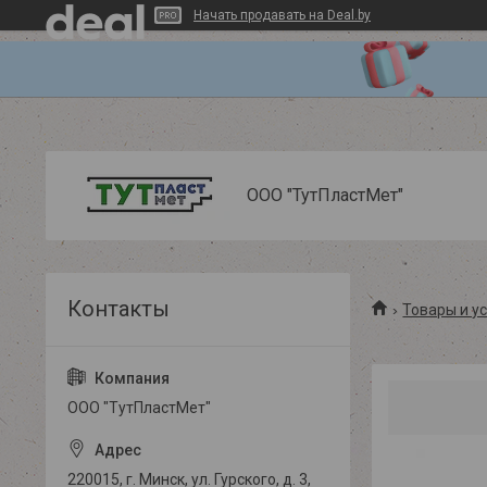
Начать продавать на Deal.by
ООО "ТутПластМет"
Товары и у
ООО "ТутПластМет"
220015, г. Минск, ул. Гурского, д. 3,