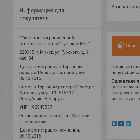
возврат тов
Информация для
покупателя
Общество с ограниченной
ответственностью "ТутПластМет"
Описа
220015, г. Минск, ул. Гурского, д. 3,
каб. 34.
Предназначен
Дата регистрации в Торговом
полуфабрикат
реестре/Реестре бытовых услуг:
06.10.2015
Складские л
расположения
Номер в Торговом реестре/Реестре
складских ко
бытовых услуг: 192545537,
используя лю
Республика Беларусь
УНП: 192545537
Регистрационный орган: Минский
горисполком
Дата регистрации компании:
06.10.2015