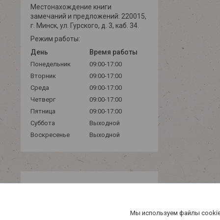
Местонахождение книги
замечаний и предложений: 220015,
г. Минск, ул. Гурского, д. 3, каб. 34.
Режим работы:
День
Время работы
Понедельник
09:00-17:00
Вторник
09:00-17:00
Среда
09:00-17:00
Четверг
09:00-17:00
Пятница
09:00-17:00
Суббота
Выходной
Воскресенье
Выходной
Мы используем файлы cookie