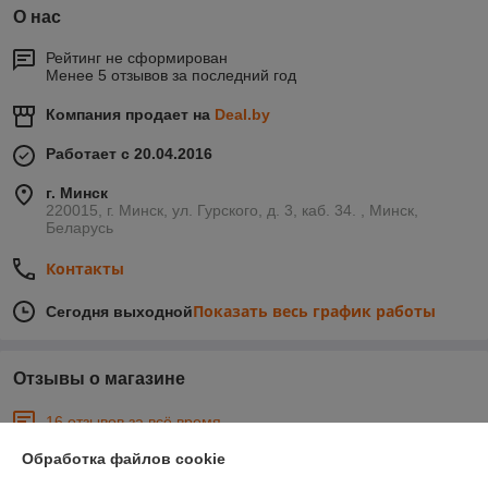
О нас
Рейтинг не сформирован
Менее 5 отзывов за последний год
Компания продает на
Deal.by
Работает с 20.04.2016
г. Минск
220015, г. Минск, ул. Гурского, д. 3, каб. 34. , Минск,
Беларусь
Контакты
Показать весь график работы
Сегодня выходной
Отзывы о магазине
16 отзывов за всё время
Обработка файлов cookie
Покупатель
01.09.2025