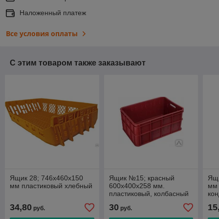
Наложенный платеж
Все условия оплаты
С этим товаром также заказывают
Ящик 28; 746x460x150
Ящик №15; красный
Ящ
мм пластиковый хлебный
600х400х258 мм.
мм
пластиковый, колбасный
кон
фр
34,80
30
15
руб.
руб.