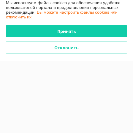
Мы используем файлы cookies для обеспечения удобства
Отлично
пользователей портала и предоставления персональных
рекомендаций.
Вы можете настроить файлы cookies или
Прекрасное обслуживание. Наша благодарность продавцу за 
отключить их.
помощь в подборе товара.
Принять
Сделка подтверждена через корзину
Отклонить
Алексей
21.05.2025
Отлично
Показать все отзывы
О нас
Контакты
Доставка и оплата