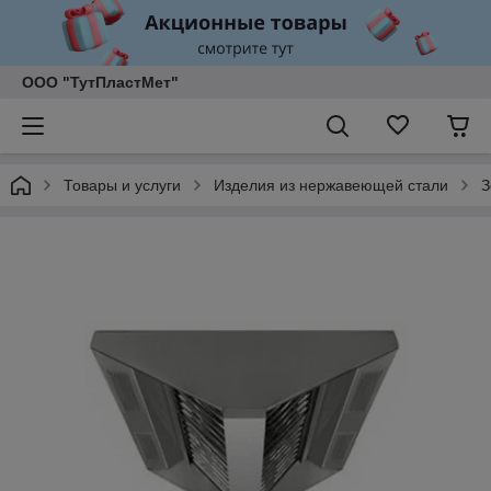
ООО "ТутПластМет"
Товары и услуги
Изделия из нержавеющей стали
З