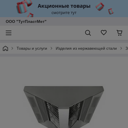
ООО "ТутПластМет"
Товары и услуги
Изделия из нержавеющей стали
З