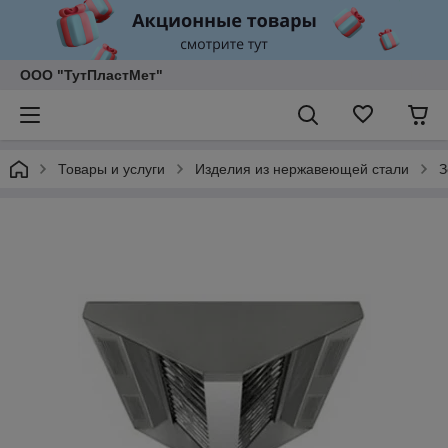
ООО "ТутПластМет"
Товары и услуги
Изделия из нержавеющей стали
З