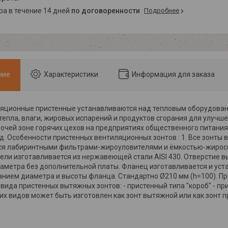
ара в течение 14 дней
по договоренности
Подробнее
ние
Характеристики
Информация для заказа
ляционные пристенные устанавливаются над тепловым оборудова
тепла, влаги, жировых испарений и продуктов сгорания для улуч
бочей зоне горячих цехов на предприятиях общественного питания,
. д. Особенности пристенных вентиляционных зонтов : 1. Все зонты
я лабиринтными фильтрами-жироуловителями и ёмкостью-жиросбо
ели изготавливается из нержавеющей стали AISI 430. Отверстие вы
аметра без дополнительной платы. Фланец изготавливается и уста
занием диаметра и высоты фланца. Стандартно Ø210 мм (h=100). П
 вида пристенных вытяжных зонтов: - пристенный типа "короб" - пр
их видов может быть изготовлен как зонт вытяжной или как зонт 