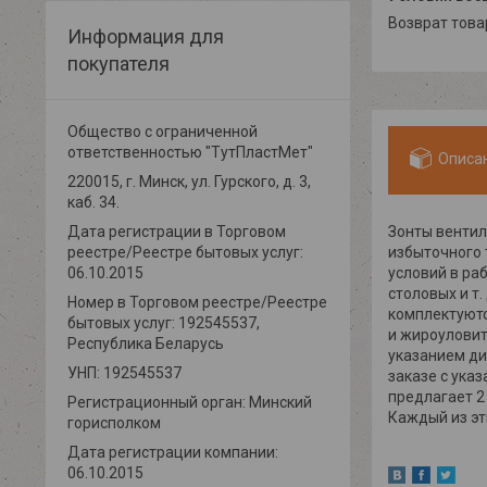
возврат тов
Информация для
покупателя
Общество с ограниченной
ответственностью "ТутПластМет"
Описа
220015, г. Минск, ул. Гурского, д. 3,
каб. 34.
Зонты венти
Дата регистрации в Торговом
избыточного 
реестре/Реестре бытовых услуг:
условий в ра
06.10.2015
столовых и т
Номер в Торговом реестре/Реестре
комплектуютс
бытовых услуг: 192545537,
и жироуловит
Республика Беларусь
указанием ди
УНП: 192545537
заказе с ука
предлагает 2
Регистрационный орган: Минский
Каждый из эт
горисполком
Дата регистрации компании:
06.10.2015