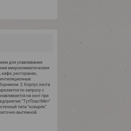
нием для улавливания
шения микроклиматических
 кафе, ресторанах,
 вентиляционные
рником. 2. Корпус зонта
резается по запросу с
навливается на зонт при
редприятие "ТутПластМет"
истенный типа "козырёк"
приточно-вытяжной.