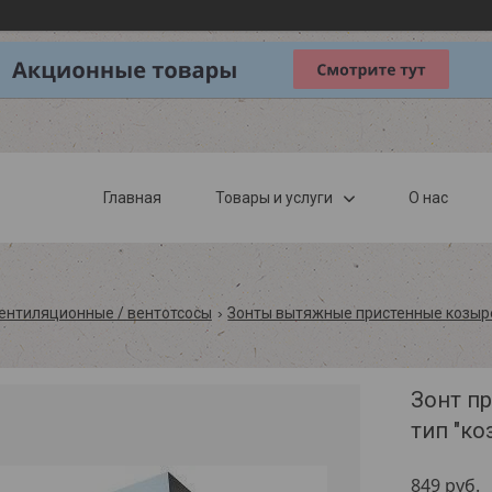
Главная
Товары и услуги
О нас
ентиляционные / вентотсосы
Зонты вытяжные пристенные козыр
Зонт п
тип "ко
849
руб.