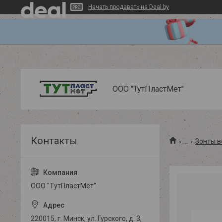
Начать продавать на Deal.by
ООО "ТутПластМет"
...
Зонты в
ООО "ТутПластМет"
220015, г. Минск, ул. Гурского, д. 3,