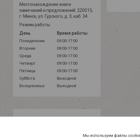
Местонахождение книги
замечаний и предложений: 220015,
г. Минск, ул. Гурского, д. 3, каб. 34.
Режим работы:
День
Время работы
Понедельник
09:00-17:00
Вторник
09:00-17:00
Среда
09:00-17:00
Четверг
09:00-17:00
Пятница
09:00-17:00
Суббота
Выходной
Воскресенье
Выходной
Мы используем файлы cookie