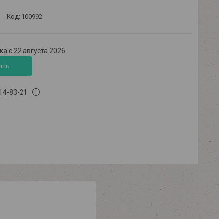
Код:
100992
а с 22 августа 2026
ить
614-83-21