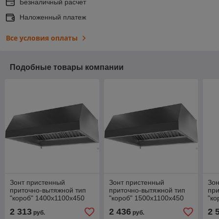
Безналичный расчет
Наложенный платеж
Все условия оплаты
Подобные товары компании
Зонт пристенный
Зонт пристенный
Зон
приточно-вытяжной тип
приточно-вытяжной тип
при
"короб" 1400х1100х450
"короб" 1500х1100х450
"ко
мм
мм
мм
2 313
2 436
2 
руб.
руб.