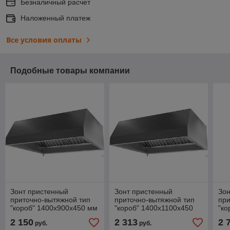
Безналичный расчет
Наложенный платеж
Все условия оплаты
Подобные товары компании
Зонт пристенный
Зонт пристенный
Зон
приточно-вытяжной тип
приточно-вытяжной тип
при
"короб" 1400х900х450 мм
"короб" 1400х1100х450
"ко
мм
мм
2 150
2 313
2 
руб.
руб.