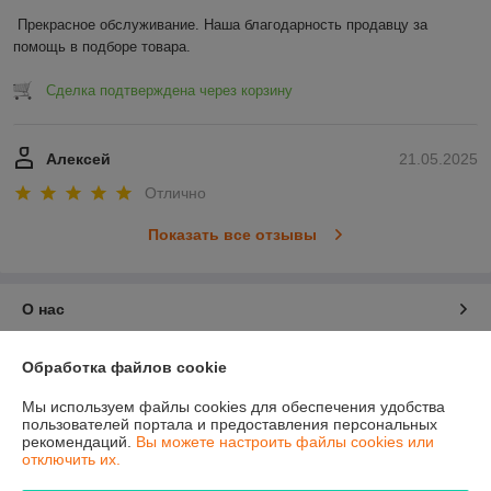
Прекрасное обслуживание. Наша благодарность продавцу за 
помощь в подборе товара.
Сделка подтверждена через корзину
Алексей
21.05.2025
Отлично
Показать все отзывы
О нас
Контакты
Обработка файлов cookie
Мы используем файлы cookies для обеспечения удобства
Доставка и оплата
пользователей портала и предоставления персональных
рекомендаций.
Вы можете настроить файлы cookies или
отключить их.
График работы