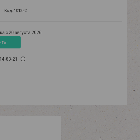
Код:
101242
а с 20 августа 2026
ить
614-83-21