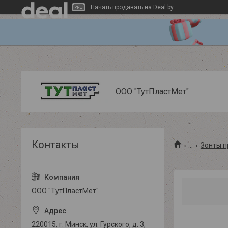
Начать продавать на Deal.by
ООО "ТутПластМет"
...
Зонты 
ООО "ТутПластМет"
220015, г. Минск, ул. Гурского, д. 3,