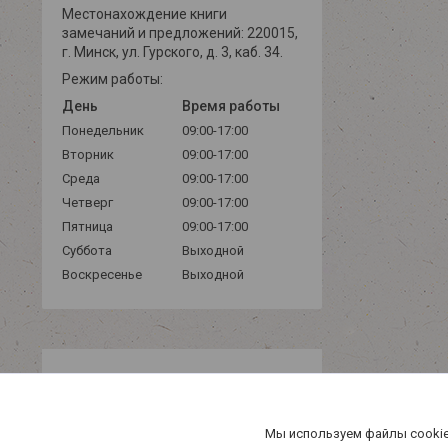
Местонахождение книги
замечаний и предложений: 220015,
г. Минск, ул. Гурского, д. 3, каб. 34.
Режим работы:
День
Время работы
Понедельник
09:00-17:00
Вторник
09:00-17:00
Среда
09:00-17:00
Четверг
09:00-17:00
Пятница
09:00-17:00
Суббота
Выходной
Воскресенье
Выходной
Мы используем файлы cookie