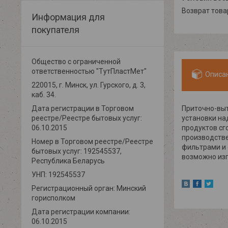
возврат тов
Информация для
покупателя
Общество с ограниченной
ответственностью "ТутПластМет"
Описа
220015, г. Минск, ул. Гурского, д. 3,
каб. 34.
Приточно-выт
Дата регистрации в Торговом
установки на
реестре/Реестре бытовых услуг:
продуктов сг
06.10.2015
производстве
Номер в Торговом реестре/Реестре
фильтрами и 
бытовых услуг: 192545537,
возможно изг
Республика Беларусь
УНП: 192545537
Регистрационный орган: Минский
горисполком
Дата регистрации компании:
06.10.2015