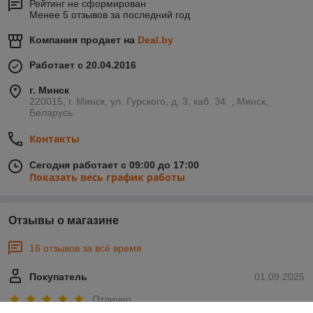
Рейтинг не сформирован
Менее 5 отзывов за последний год
Компания продает на
Deal.by
Работает с 20.04.2016
г. Минск
220015, г. Минск, ул. Гурского, д. 3, каб. 34. , Минск,
Беларусь
Контакты
Сегодня работает с 09:00 до 17:00
Показать весь график работы
Отзывы о магазине
16 отзывов за всё время
Покупатель
01.09.2025
Отлично