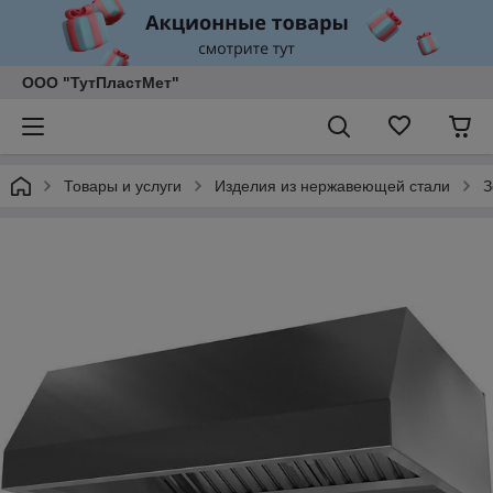
ООО "ТутПластМет"
Товары и услуги
Изделия из нержавеющей стали
З