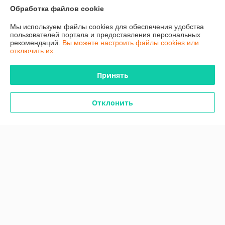
Обработка файлов cookie
Прекрасное обслуживание. Наша благодарность продавцу за 
помощь в подборе товара.
Мы используем файлы cookies для обеспечения удобства
пользователей портала и предоставления персональных
Сделка подтверждена через корзину
рекомендаций.
Вы можете настроить файлы cookies или
отключить их.
Алексей
21.05.2025
Принять
Отлично
Отклонить
Показать все отзывы
О нас
Контакты
Доставка и оплата
График работы