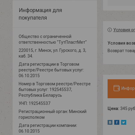
Информация для
покупателя
Условия о
Общество с ограниченной
ответственностью "ТутПластМет"
220015, г. Минск, ул. Гурского, д. 3,
возврат тов
каб. 34.
Дата регистрации в Торговом
реестре/Реестре бытовых услуг:
06.10.2015
Номер в Торговом реестре/Реестре
Инфор
бытовых услуг: 192545537,
Республика Беларусь
УНП: 192545537
Цена:
345
руб
Регистрационный орган: Минский
горисполком
Дата регистрации компании:
06.10.2015