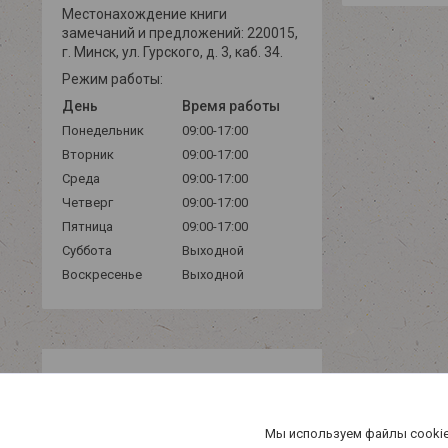
Местонахождение книги
замечаний и предложений: 220015,
г. Минск, ул. Гурского, д. 3, каб. 34.
Режим работы:
День
Время работы
Понедельник
09:00-17:00
Вторник
09:00-17:00
Среда
09:00-17:00
Четверг
09:00-17:00
Пятница
09:00-17:00
Суббота
Выходной
Воскресенье
Выходной
Мы используем файлы cookie