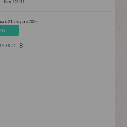
Код:
101431
а с 21 августа 2026
ить
614-83-21