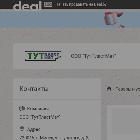
Начать продавать на Deal.by
ООО "ТутПластМет"
Товары и у
ООО "ТутПластМет"
220015, г. Минск, ул. Гурского, д. 3,