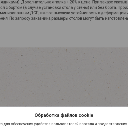
щиками). Дополнительная полка + 20% к цене. При заказе указыв
ол с бортом (в случае установки стола у стены) или без борта. Пр
минированным ДСП, имеют высокую устойчивость к деформации и
ия. По запросу заказчика размеры столов могут быть изготовле
Обработка файлов cookie
s для обеспечения удобства пользователей портала и предоставления