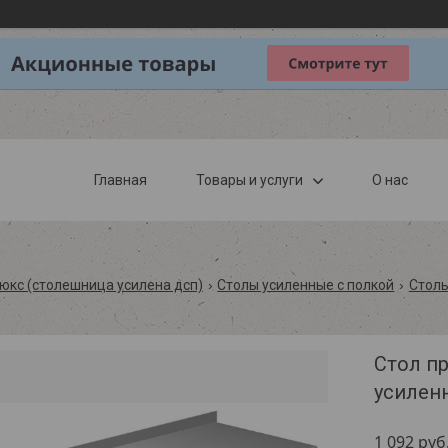
Главная
Товары и услуги
О нас
юкс (столешница усилена дсп)
Столы усиленные с полкой
Столы
Стол п
усиленн
1 092
руб