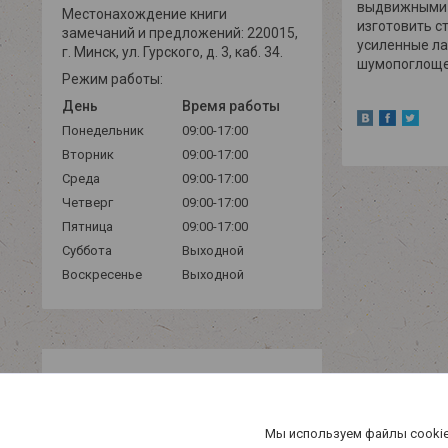
выдвижными я
Местонахождение книги
изготовить ст
замечаний и предложений: 220015,
усиленные ла
г. Минск, ул. Гурского, д. 3, каб. 34.
шумопоглощен
Режим работы:
День
Время работы
Понедельник
09:00-17:00
Вторник
09:00-17:00
Среда
09:00-17:00
Четверг
09:00-17:00
Пятница
09:00-17:00
Суббота
Выходной
Воскресенье
Выходной
Мы используем файлы cookie