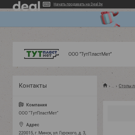
Начать продавать на Deal.by
ООО "ТутПластМет"
...
Столы л
ООО "ТутПластМет"
220015, г. Минск, ул. Гурского, д. 3,