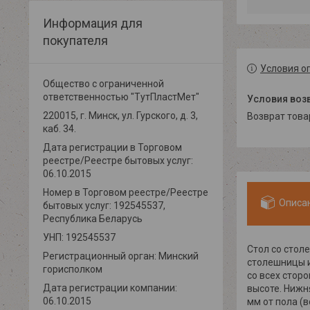
Информация для
покупателя
Условия о
Общество с ограниченной
ответственностью "ТутПластМет"
220015, г. Минск, ул. Гурского, д. 3,
возврат тов
каб. 34.
Дата регистрации в Торговом
реестре/Реестре бытовых услуг:
06.10.2015
Номер в Торговом реестре/Реестре
Описа
бытовых услуг: 192545537,
Республика Беларусь
УНП: 192545537
Стол со стол
Регистрационный орган: Минский
столешницы и
горисполком
со всех сторо
Дата регистрации компании:
высоте. Нижн
06.10.2015
мм от пола (