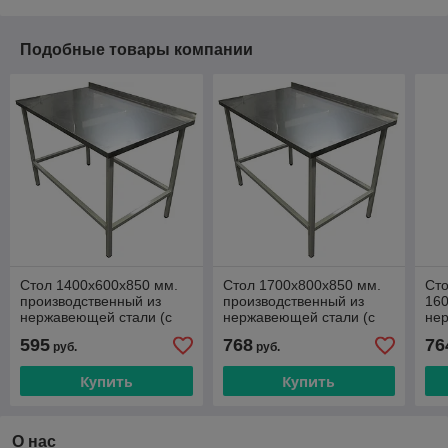
Подобные товары компании
Стол 1400х600х850 мм.
Стол 1700х800х850 мм.
Сто
производственный из
производственный из
160
нержавеющей стали (с
нержавеющей стали (с
не
обвязкой)
обвязкой)
595
768
76
руб.
руб.
Купить
Купить
О нас