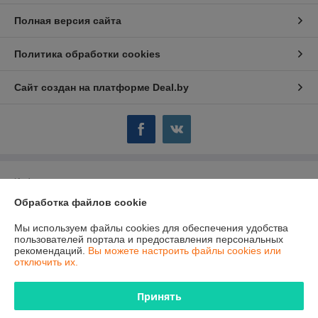
Полная версия сайта
Политика обработки cookies
Сайт создан на платформе Deal.by
Информация для покупателя
Обработка файлов cookie
Юридическое лицо:
Общество с ограниченной ответственностью
"ТутПластМет"
220015, г. Минск, ул. Гурского, д. 3, каб. 34.
Мы используем файлы cookies для обеспечения удобства
пользователей портала и предоставления персональных
Регистрационный номер ЕГР: 192545537
рекомендаций.
Вы можете настроить файлы cookies или
отключить их.
УНП: 192545537
Регистрационный орган: Минский горисполком
Принять
Дата регистрации компании: 06.10.2015