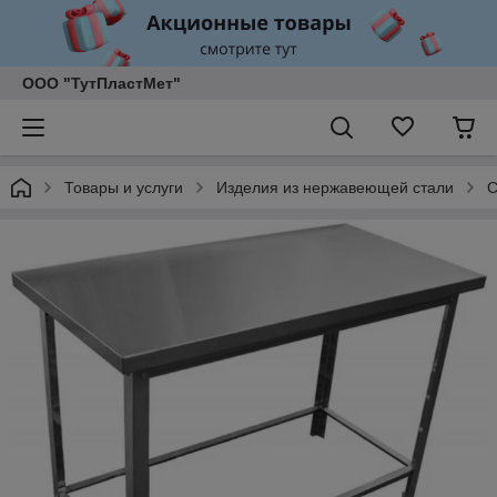
ООО "ТутПластМет"
Товары и услуги
Изделия из нержавеющей стали
С