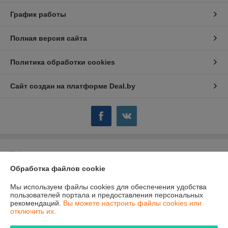
График работы
Полная версия сайта
Политика обработки cookies
Сайт создан на платформе Deal.by
Информация для покупателя
Обработка файлов cookie
Юридическое лицо:
Общество с ограниченной ответственностью
"ТутПластМет"
220015, г. Минск, ул. Гурского, д. 3, каб. 34.
Мы используем файлы cookies для обеспечения удобства
пользователей портала и предоставления персональных
Регистрационный номер ЕГР: 192545537
рекомендаций.
Вы можете настроить файлы cookies или
отключить их.
УНП: 192545537