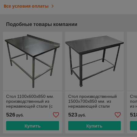
Все условия оплаты
Подобные товары компании
Стол 1100х600х850 мм.
Стол производственный
Сто
производственный из
1500х700х850 мм. из
по
нержавеющей стали (с
нержавеющей стали
из
обвязкой)
526
523
51
руб.
руб.
Купить
Купить