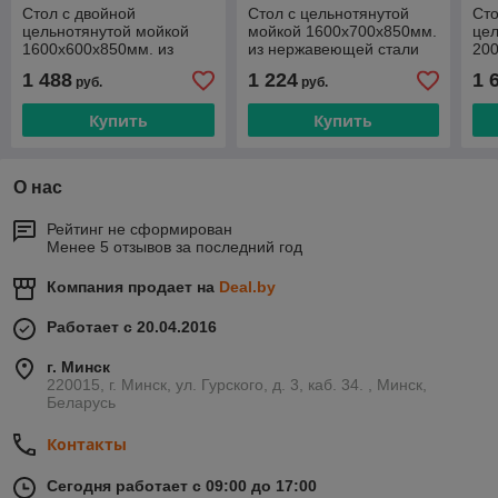
Стол с двойной
Стол с цельнотянутой
Сто
цельнотянутой мойкой
мойкой 1600х700х850мм.
цел
1600х600х850мм. из
из нержавеющей стали
200
нержавеющей стали
не
1 488
1 224
1 
руб.
руб.
Купить
Купить
О нас
Рейтинг не сформирован
Менее 5 отзывов за последний год
Компания продает на
Deal.by
Работает с 20.04.2016
г. Минск
220015, г. Минск, ул. Гурского, д. 3, каб. 34. , Минск,
Беларусь
Контакты
Сегодня работает с 09:00 до 17:00