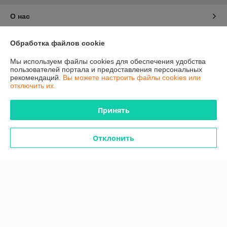
О нас
Контакты
Обработка файлов cookie
Мы используем файлы cookies для обеспечения удобства
Доставка и оплата
пользователей портала и предоставления персональных
рекомендаций.
Вы можете настроить файлы cookies или
отключить их.
График работы
Принять
Полная версия сайта
Политика обработки cookies
Отклонить
Сайт создан на платформе Deal.by
Информация для покупателя