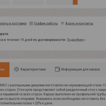
платы и доставки
График работы
Адрес и контакты
ара в течение 14 дней
по договоренности
Подробнее
ние
Характеристики
Информация для заказа
ЮКС с распашными дверями изготовлен из нержавеющей стали. С
сех сторон. Стол купе представляет собой разделочный стол с за
и зашивкой со всех сторон. Каркас выполнен из профильной трубы
и по высоте опорами. Указывать если необходимо изготовить без 
ополнительная полка + 20% к цене.