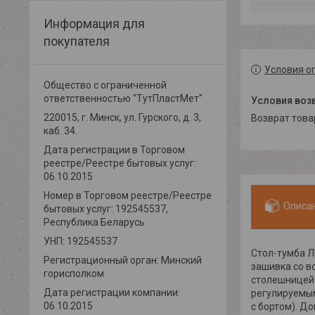
Информация для
покупателя
Условия о
Общество с ограниченной
ответственностью "ТутПластМет"
220015, г. Минск, ул. Гурского, д. 3,
возврат тов
каб. 34.
Дата регистрации в Торговом
реестре/Реестре бытовых услуг:
06.10.2015
Номер в Торговом реестре/Реестре
Описа
бытовых услуг: 192545537,
Республика Беларусь
УНП: 192545537
Стол-тумба Л
Регистрационный орган: Минский
зашивка со в
горисполком
столешницей 
Дата регистрации компании:
регулируемым
06.10.2015
с бортом). Д