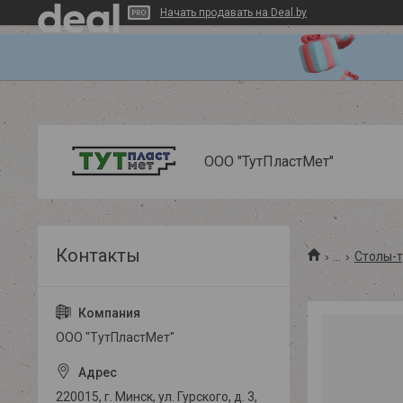
Начать продавать на Deal.by
ООО "ТутПластМет"
...
Столы-
ООО "ТутПластМет"
220015, г. Минск, ул. Гурского, д. 3,