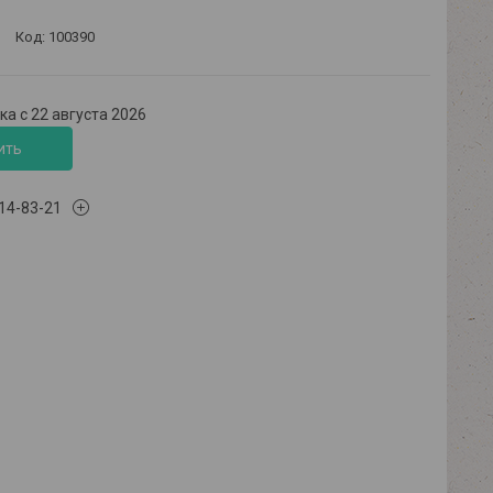
Код:
100390
а с 22 августа 2026
ить
614-83-21