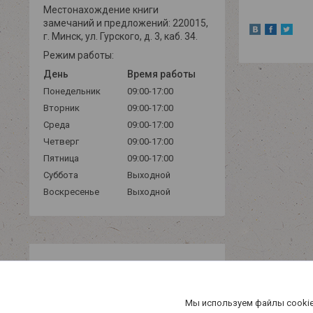
Местонахождение книги
замечаний и предложений: 220015,
г. Минск, ул. Гурского, д. 3, каб. 34.
Режим работы:
День
Время работы
Понедельник
09:00-17:00
Вторник
09:00-17:00
Среда
09:00-17:00
Четверг
09:00-17:00
Пятница
09:00-17:00
Суббота
Выходной
Воскресенье
Выходной
Мы используем файлы cookie