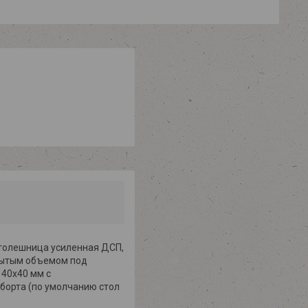
толешница усиленная ДСП,
крытым объемом под
 40х40 мм с
борта (по умолчанию стол