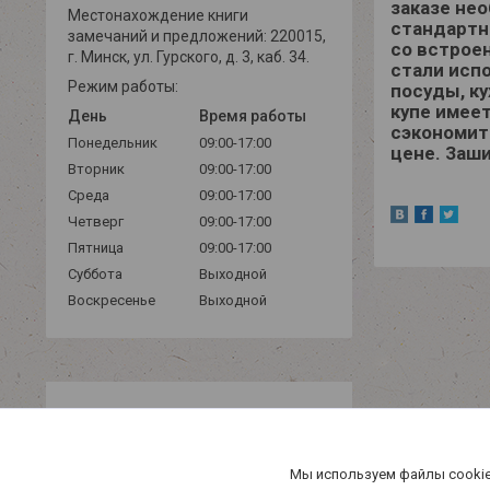
заказе нео
Местонахождение книги
стандартн
замечаний и предложений: 220015,
со встрое
г. Минск, ул. Гурского, д. 3, каб. 34.
стали исп
Режим работы:
посуды, ку
купе имее
День
Время работы
сэкономит
Понедельник
09:00-17:00
цене. Заши
Вторник
09:00-17:00
Среда
09:00-17:00
Четверг
09:00-17:00
Пятница
09:00-17:00
Суббота
Выходной
Воскресенье
Выходной
Мы используем файлы cookie