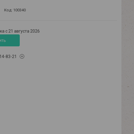
Код:
100340
а с 21 августа 2026
ить
614-83-21