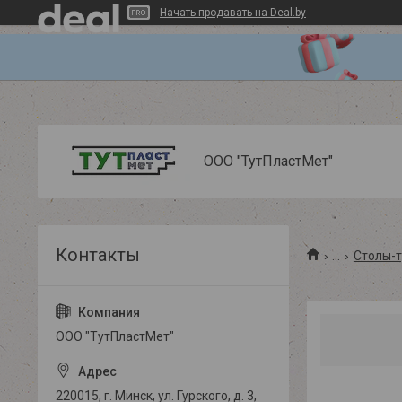
Начать продавать на Deal.by
ООО "ТутПластМет"
...
Столы-т
ООО "ТутПластМет"
220015, г. Минск, ул. Гурского, д. 3,