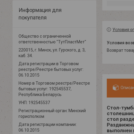
Информация для
покупателя
Условия о
Общество с ограниченной
ответственностью "ТутПластМет"
220015, г. Минск, ул. Гурского, д. 3,
возврат тов
каб. 34.
Дата регистрации в Торговом
реестре/Реестре бытовых услуг:
06.10.2015
Номер в Торговом реестре/Реестре
Описа
бытовых услуг: 192545537,
Республика Беларусь
УНП: 192545537
Стол-тумб
Регистрационный орган: Минский
столешниц
горисполком
стол разд
Раздвижны
Дата регистрации компании:
выполнен 
06.10.2015