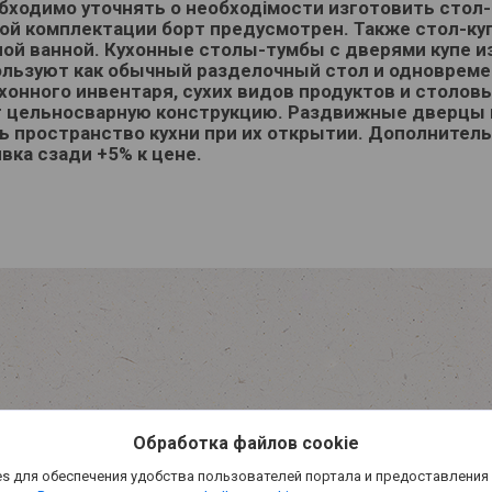
бходимо уточнять о необходімости изготовить стол-т
ой комплектации борт предусмотрен. Также стол-ку
ной ванной. Кухонные столы-тумбы с дверями купе 
ользуют как обычный разделочный стол и одновреме
хонного инвентаря, сухих видов продуктов и столов
т цельносварную конструкцию. Раздвижные дверцы 
ь пространство кухни при их открытии. Дополнительн
вка сзади +5% к цене.
Обработка файлов cookie
s для обеспечения удобства пользователей портала и предоставления