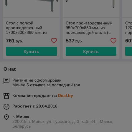
Стол с полкой
Стол производственный
Сто
производственный
950х700х860 мм. из
120
1700х600х860 мм. из
нержавеющей стали (с
не
нержавеющей стали
полкой)
пол
761
537
60
руб.
руб.
Купить
Купить
О нас
Рейтинг не сформирован
Менее 5 отзывов за последний год
Компания продает на
Deal.by
Работает с 20.04.2016
г. Минск
220015, г. Минск, ул. Гурского, д. 3, каб. 34. , Минск,
Беларусь