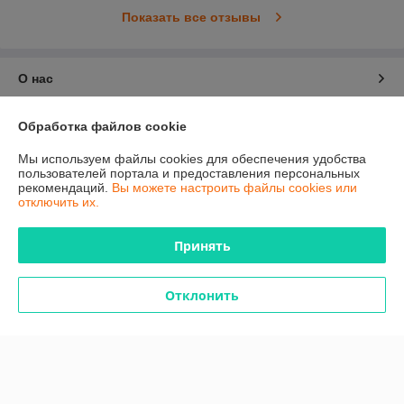
Показать все отзывы
О нас
Контакты
Обработка файлов cookie
Мы используем файлы cookies для обеспечения удобства
Доставка и оплата
пользователей портала и предоставления персональных
рекомендаций.
Вы можете настроить файлы cookies или
отключить их.
График работы
Принять
Полная версия сайта
Политика обработки cookies
Отклонить
Сайт создан на платформе Deal.by