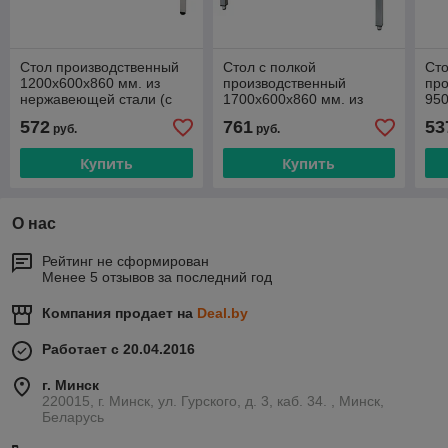
Стол производственный
Стол с полкой
Сто
1200х600х860 мм. из
производственный
пр
нержавеющей стали (с
1700х600х860 мм. из
950
полкой)
нержавеющей стали
не
572
761
53
руб.
руб.
Купить
Купить
О нас
Рейтинг не сформирован
Менее 5 отзывов за последний год
Компания продает на
Deal.by
Работает с 20.04.2016
г. Минск
220015, г. Минск, ул. Гурского, д. 3, каб. 34. , Минск,
Беларусь