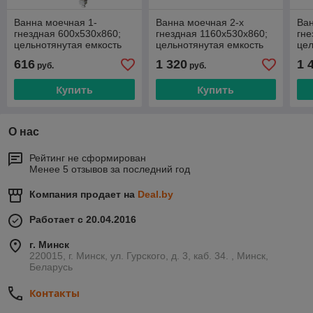
Ванна моечная 1-
Ванна моечная 2-х
Ван
гнездная 600х530х860;
гнездная 1160х530х860;
гне
цельнотянутая емкость
цельнотянутая емкость
цел
500х400х250
500х400х250
50
616
1 320
1 
руб.
руб.
Купить
Купить
О нас
Рейтинг не сформирован
Менее 5 отзывов за последний год
Компания продает на
Deal.by
Работает с 20.04.2016
г. Минск
220015, г. Минск, ул. Гурского, д. 3, каб. 34. , Минск,
Беларусь
Контакты