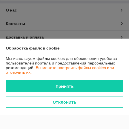
О нас
Контакты
Доставка и оплата
Обработка файлов cookie
График работы
Мы используем файлы cookies для обеспечения удобства
пользователей портала и предоставления персональных
Полная версия сайта
рекомендаций.
Вы можете настроить файлы cookies или
отключить их.
Политика обработки cookies
Принять
Сайт создан на платформе Deal.by
Отклонить